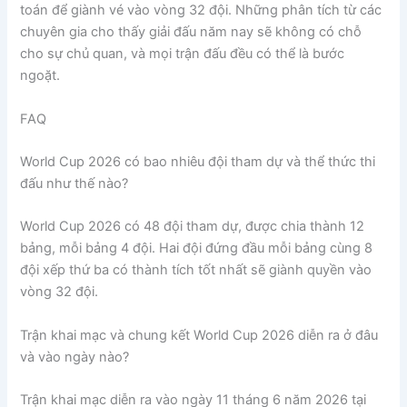
toán để giành vé vào vòng 32 đội. Những phân tích từ các
chuyên gia cho thấy giải đấu năm nay sẽ không có chỗ
cho sự chủ quan, và mọi trận đấu đều có thể là bước
ngoặt.
FAQ
World Cup 2026 có bao nhiêu đội tham dự và thể thức thi
đấu như thế nào?
World Cup 2026 có 48 đội tham dự, được chia thành 12
bảng, mỗi bảng 4 đội. Hai đội đứng đầu mỗi bảng cùng 8
đội xếp thứ ba có thành tích tốt nhất sẽ giành quyền vào
vòng 32 đội.
Trận khai mạc và chung kết World Cup 2026 diễn ra ở đâu
và vào ngày nào?
Trận khai mạc diễn ra vào ngày 11 tháng 6 năm 2026 tại