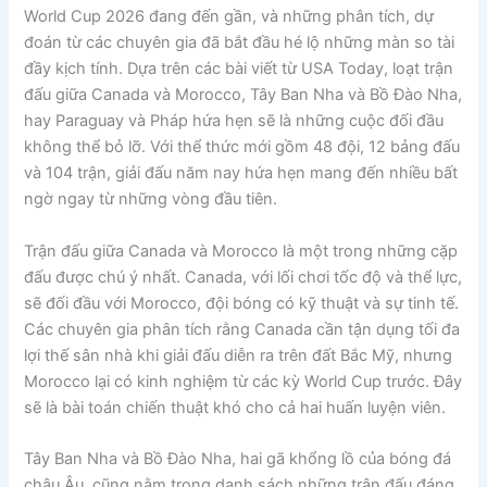
World Cup 2026 đang đến gần, và những phân tích, dự
đoán từ các chuyên gia đã bắt đầu hé lộ những màn so tài
đầy kịch tính. Dựa trên các bài viết từ USA Today, loạt trận
đấu giữa Canada và Morocco, Tây Ban Nha và Bồ Đào Nha,
hay Paraguay và Pháp hứa hẹn sẽ là những cuộc đối đầu
không thể bỏ lỡ. Với thể thức mới gồm 48 đội, 12 bảng đấu
và 104 trận, giải đấu năm nay hứa hẹn mang đến nhiều bất
ngờ ngay từ những vòng đầu tiên.
Trận đấu giữa Canada và Morocco là một trong những cặp
đấu được chú ý nhất. Canada, với lối chơi tốc độ và thể lực,
sẽ đối đầu với Morocco, đội bóng có kỹ thuật và sự tinh tế.
Các chuyên gia phân tích rằng Canada cần tận dụng tối đa
lợi thế sân nhà khi giải đấu diễn ra trên đất Bắc Mỹ, nhưng
Morocco lại có kinh nghiệm từ các kỳ World Cup trước. Đây
sẽ là bài toán chiến thuật khó cho cả hai huấn luyện viên.
Tây Ban Nha và Bồ Đào Nha, hai gã khổng lồ của bóng đá
châu Âu, cũng nằm trong danh sách những trận đấu đáng