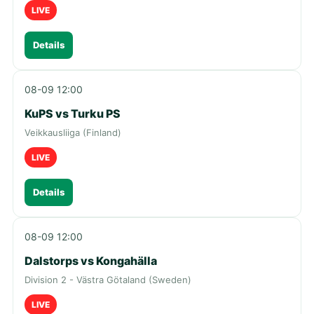
LIVE
Details
08-09 12:00
KuPS vs Turku PS
Veikkausliiga (Finland)
LIVE
Details
08-09 12:00
Dalstorps vs Kongahälla
Division 2 - Västra Götaland (Sweden)
LIVE