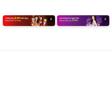
x
x
klive
Giới Hạn Địa Lý Và Điều Khoản Người Dùng
Dịch vụ và các bộ lọc thông số của chúng tôi chỉ cung cấp cho
đối tượng người dùng từ đủ 18 tuổi trở lên, có đầy đủ năng lực
hành vi dân sự pháp định. Hệ thống nghiêm cấm việc truy cập,