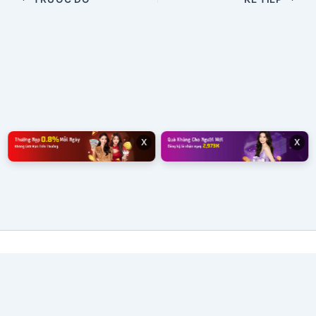
x
x
klive