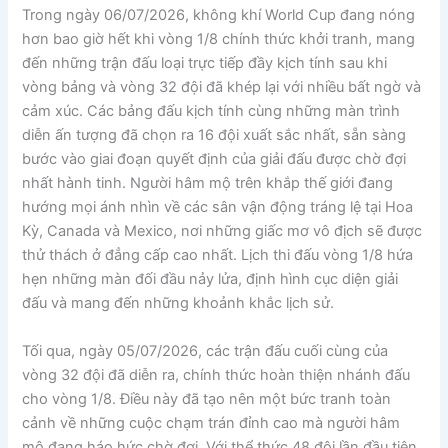
Trong ngày 06/07/2026, không khí World Cup đang nóng
hơn bao giờ hết khi vòng 1/8 chính thức khởi tranh, mang
đến những trận đấu loại trực tiếp đầy kịch tính sau khi
vòng bảng và vòng 32 đội đã khép lại với nhiều bất ngờ và
cảm xúc. Các bảng đấu kịch tính cùng những màn trình
diễn ấn tượng đã chọn ra 16 đội xuất sắc nhất, sẵn sàng
bước vào giai đoạn quyết định của giải đấu được chờ đợi
nhất hành tinh. Người hâm mộ trên khắp thế giới đang
hướng mọi ánh nhìn về các sân vận động tráng lệ tại Hoa
Kỳ, Canada và Mexico, nơi những giấc mơ vô địch sẽ được
thử thách ở đẳng cấp cao nhất. Lịch thi đấu vòng 1/8 hứa
hẹn những màn đối đầu nảy lửa, định hình cục diện giải
đấu và mang đến những khoảnh khắc lịch sử.
Tối qua, ngày 05/07/2026, các trận đấu cuối cùng của
vòng 32 đội đã diễn ra, chính thức hoàn thiện nhánh đấu
cho vòng 1/8. Điều này đã tạo nên một bức tranh toàn
cảnh về những cuộc chạm trán đỉnh cao mà người hâm
mộ đang háo hức chờ đợi. Với thể thức 48 đội lần đầu tiên