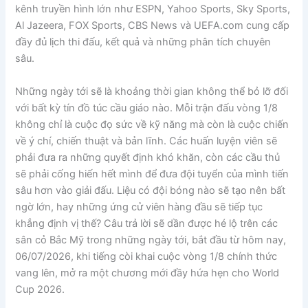
kênh truyền hình lớn như ESPN, Yahoo Sports, Sky Sports,
Al Jazeera, FOX Sports, CBS News và UEFA.com cung cấp
đầy đủ lịch thi đấu, kết quả và những phân tích chuyên
sâu.
Những ngày tới sẽ là khoảng thời gian không thể bỏ lỡ đối
với bất kỳ tín đồ túc cầu giáo nào. Mỗi trận đấu vòng 1/8
không chỉ là cuộc đọ sức về kỹ năng mà còn là cuộc chiến
về ý chí, chiến thuật và bản lĩnh. Các huấn luyện viên sẽ
phải đưa ra những quyết định khó khăn, còn các cầu thủ
sẽ phải cống hiến hết mình để đưa đội tuyển của mình tiến
sâu hơn vào giải đấu. Liệu có đội bóng nào sẽ tạo nên bất
ngờ lớn, hay những ứng cử viên hàng đầu sẽ tiếp tục
khẳng định vị thế? Câu trả lời sẽ dần được hé lộ trên các
sân cỏ Bắc Mỹ trong những ngày tới, bắt đầu từ hôm nay,
06/07/2026, khi tiếng còi khai cuộc vòng 1/8 chính thức
vang lên, mở ra một chương mới đầy hứa hẹn cho World
Cup 2026.