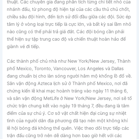
thuật. Các chuyên gia đang phân tích từng chi tiết nhỏ của
nhánh đấu, từ phong độ hiện tại của các cầu thủ chủ chốt,
chiều sâu đội hình, đến lịch sử đối đầu giữa các đội. Sức ép
tâm lý ở vòng loại trực tiếp là cực lớn, và bất kỳ sai lầm nhỏ
nào cũng có thể phải trả giá đắt. Các đội bóng cần phải
thể hiện sự tập trung cao độ và chiến thuật hoàn hảo để
giành vé đi tiếp.
Các thành phố chủ nhà như New York/New Jersey, Thành
phố Mexico, Toronto, Vancouver, Los Angeles và Dallas
đang chuẩn bị cho làn sóng người hâm mộ khổng lồ đổ về.
Sân vận động Azteca lịch sử ở Thành phố Mexico, nơi đã
chứng kiến lễ khai mạc hoành tráng vào ngày 11 tháng 6,
và sân vận động MetLife ở New York/New Jersey, nơi sẽ tổ
chức trận chung kết vào ngày 19 tháng 7, đều đang là tâm
điểm của sự chú ý. Cơ sở vật chất hiện đại cùng sự nhiệt
tình của người dân địa phương đã tạo nên một không khí
lễ hội bóng đá không thể quên. Việc theo dõi trực tiếp các
trận đấu cũng trở nên dễ dàng hơn bao giờ hết với các