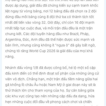
được áp dụng, giải đấu đã chứng kiến sự cạnh tranh khốc
liệt ngay từ vòng bảng, nơi 12 bảng đấu đã chọn ra 2 đội
đứng đầu mỗi bảng cùng 8 đội thứ ba có thành tích tốt
nhất để tiến vào vòng 32. Giờ đây, chỉ còn 16 đội mạnh
nhất tiếp tục cuộc đua, và mỗi trận đấu đều là một trận
chung kết. Các đội tuyển hàng đầu như Brazil, Pháp,
Argentina, Đức, Anh đều đã thể hiện được sức mạnh và
bản lĩnh, nhưng cũng không ít “ngựa ô” đã gây bất ngờ,
chứng tỏ rằng World Cup 2026 là giải đấu của mọi khả
năng.
Nhánh đấu vòng 1/8 đã được công bố, hé lộ một số cặp
đấu kinh điển có thể định đoạt số phận của những ứng cử
viên vô địch. Chẳng hạn, một trận đấu tiềm năng giữa hai
gã khổng lồ châu Âu hoặc Nam Mỹ ở giai đoạn này sẽ là
thử thách lớn cho tham vọng của họ. Sự cân bằng giữa
các khu vực cũng tạo nên những cặp đấu đa dạng, hứa
hẹn những cuộc đối đầu về phong cách chơi và chiến