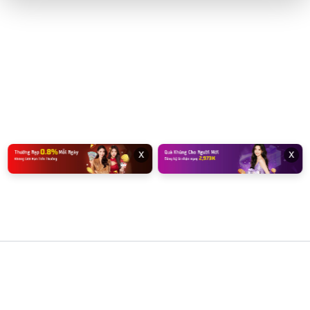
x
x
klive