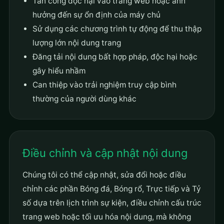
Tấn công độc hại vào trang web hoặc ảnh
hưởng đến sự ổn định của máy chủ
Sử dụng các chương trình tự động để thu thập
lượng lớn nội dung trang
Đăng tải nội dung bất hợp pháp, độc hại hoặc
gây hiểu nhầm
Can thiệp vào trải nghiệm truy cập bình
thường của người dùng khác
Điều chỉnh và cập nhật nội dung
Chúng tôi có thể cập nhật, sửa đổi hoặc điều
chỉnh các phần Bóng đá, Bóng rổ, Trực tiếp và Tỷ
số dựa trên lịch trình sự kiện, điều chỉnh cấu trúc
trang web hoặc tối ưu hóa nội dung, mà không