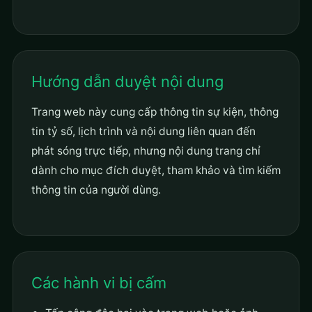
Hướng dẫn duyệt nội dung
Trang web này cung cấp thông tin sự kiện, thông
tin tỷ số, lịch trình và nội dung liên quan đến
phát sóng trực tiếp, nhưng nội dung trang chỉ
dành cho mục đích duyệt, tham khảo và tìm kiếm
thông tin của người dùng.
Các hành vi bị cấm