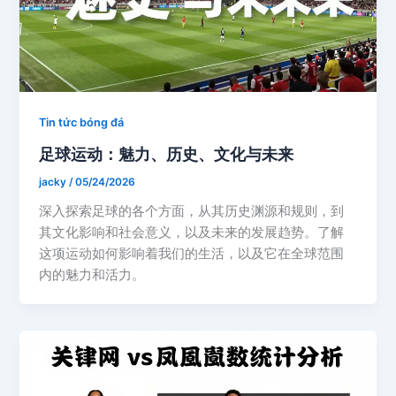
Tin tức bóng đá
足球运动：魅力、历史、文化与未来
jacky
/
05/24/2026
深入探索足球的各个方面，从其历史渊源和规则，到
其文化影响和社会意义，以及未来的发展趋势。了解
这项运动如何影响着我们的生活，以及它在全球范围
内的魅力和活力。