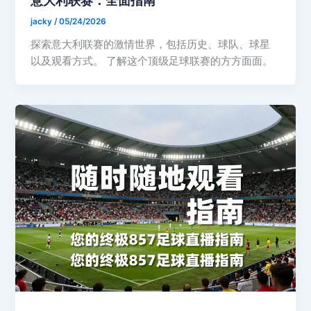
jacky
/
05/24/2026
探索意大利联赛的激情世界，包括历史、球队、球星
以及观看方式。 了解这个顶级足球联赛的方方面面。