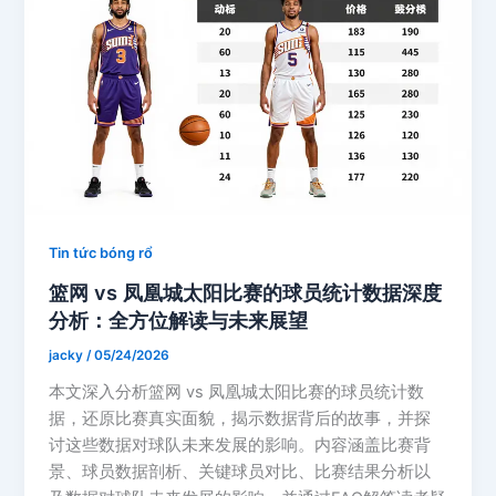
Tin tức bóng rổ
篮网 vs 凤凰城太阳比赛的球员统计数据深度
分析：全方位解读与未来展望
jacky
/
05/24/2026
本文深入分析篮网 vs 凤凰城太阳比赛的球员统计数
据，还原比赛真实面貌，揭示数据背后的故事，并探
讨这些数据对球队未来发展的影响。内容涵盖比赛背
景、球员数据剖析、关键球员对比、比赛结果分析以