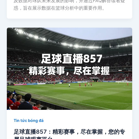
及数据对球队未来发展的影响，并通过FAQ解答读者疑
惑，旨在展示数据在篮球分析中的重要作用。
Tin tức bóng đá
足球直播857：精彩赛事，尽在掌握，您的专