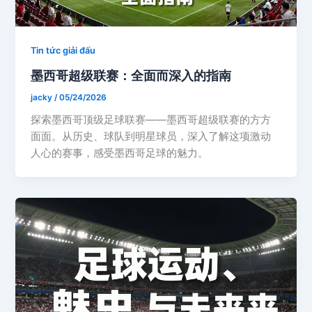
Tin tức giải đấu
墨西哥超级联赛：全面而深入的指南
jacky
/
05/24/2026
探索墨西哥顶级足球联赛——墨西哥超级联赛的方方
面面。从历史、球队到明星球员，深入了解这项激动
人心的赛事，感受墨西哥足球的魅力。