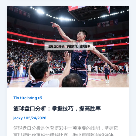
Tin tức bóng rổ
篮球盘口分析：掌握技巧，提高胜率
jacky
/
05/24/2026
篮球盘口分析是体育博彩中一项重要的技能，掌握它
可以帮助你更好地理解比赛，做出更明智的投注决