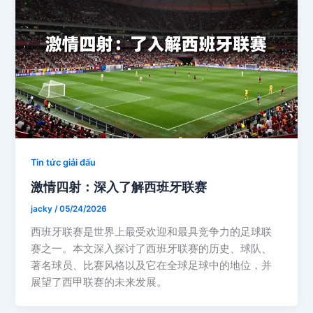
Tin tức giải đấu
激情四射：深入了解西班牙联赛
jacky
/
05/24/2026
西班牙联赛是世界上最受欢迎和最具竞争力的足球联
赛之一。本文深入探讨了西班牙联赛的历史、球队、
著名球员、比赛风格以及它在全球足球中的地位，并
展望了西甲联赛的未来发展。