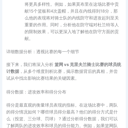
将更具多样性。例如，如果莫布里在这场比赛中贡
献15个篮板和4次盖帽，并且在内线得到18分，那
么他的表现将对骑士队的内线防守和进攻起到至关
重要的作用。同时，分析他在防守端对杜兰特等人
的限制效果，可以更深入地了解他在防守方面的贡
献。
详细数据分析：透视比赛的每一个细节
接下来，我们将深入分析
篮网 vs 克里夫兰骑士比赛的球员统
计数据
，从多个维度剖析比赛，揭示数据背后的真相，并尝
试从中找出影响比赛结果的关键因素。
得分数据：进攻效率和得分分布
得分是最直观的衡量球员表现的指标。在这场比赛中，两队
的得分情况如何？哪些球员得分最高？他们的得分方式是什
么（投篮、三分球、罚球）？通过分析得分数据，我们可以
了解两队的进攻效率和球员的得分能力。例如，如果篮网队