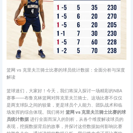
篮网 vs 克里夫兰骑士比赛的球员统计数据：全面分析与深度
解读
篮球迷们，大家好！今天，我们将深入探讨一场精彩的NBA
赛事——布鲁克林篮网对阵克里夫兰骑士。这场比赛不仅仅
是两支球队之间的较量，更是球员个人能力、团队战术和临
场发挥的综合体现。我们将对
篮网 vs 克里夫兰骑士比赛的球
员统计数据
进行全面而深入的剖析，从各个维度解读球员的
表现，挖掘数据背后的故事，并探讨这些数据如何影响比赛