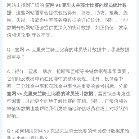
网站上找到详细的
篮网 vs 克里夫兰骑士比赛的球员统计数
据
。这些网站通常会提供包括得分、篮板、助攻、抢断、盖
帽、失误、投篮命中率等各项数据的详细统计。同时，一些
数据分析网站还会提供更深入的统计数据，如正负值、效率
值和进攻/防守效率等。
Q：篮网 vs 克里夫兰骑士比赛的球员统计数据中，哪些数据
最重要？
A：得分、篮板、助攻、抢断和盖帽等关键数据都非常重要，
它们能反映出球员在比赛中的整体表现。此外，投篮命中
率、三分球命中率和罚球命中率也是重要的参考指标。分析
篮网 vs 克里夫兰骑士比赛的球员统计数据
，需要综合考虑这
些因素，才能更全面地了解比赛的真相。同时，正负值和效
率值等数据也能帮助我们更准确地评估球员在场上对球队的
影响。
Q：如何利用篮网 vs 克里夫兰骑士比赛的球员统计数据来预
测未来的比赛结果？