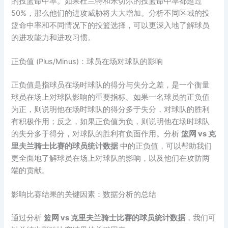
的投篮命中率。如果杜兰特和米切尔的投篮命中率都超过
50%，那么他们的进攻威胁将大大增加。分析不同区域的投
篮命中率和不同情况下的投篮选择，可以更深入地了解球员
的进攻能力和进攻习惯。
正负值 (Plus/Minus)：球员在场对球队的影响
正负值是指球员在场时球队的得分与失分之差，是一个衡量
球员在场上对球队影响的重要指标。如果一名球员的正负值
为正，则说明他在场时球队的得分多于失分，对球队的胜利
有积极作用；反之，如果正负值为负，则说明他在场时球队
的失分多于得分，对球队的胜利有负面作用。分析
篮网 vs 克
里夫兰骑士比赛的球员统计数据
中的正负值，可以帮助我们
更全面地了解球员在场上对球队的影响，以及他们在攻防两
端的贡献。
影响比赛结果的关键因素：数据分析的总结
通过分析
篮网 vs 克里夫兰骑士比赛的球员统计数据
，我们可