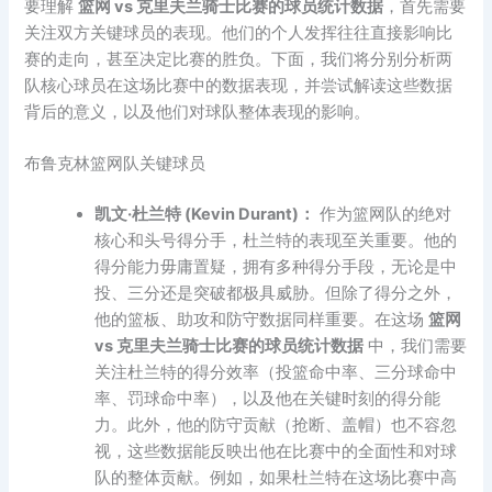
要理解
篮网 vs 克里夫兰骑士比赛的球员统计数据
，首先需要
关注双方关键球员的表现。他们的个人发挥往往直接影响比
赛的走向，甚至决定比赛的胜负。下面，我们将分别分析两
队核心球员在这场比赛中的数据表现，并尝试解读这些数据
背后的意义，以及他们对球队整体表现的影响。
布鲁克林篮网队关键球员
凯文·杜兰特 (Kevin Durant)：
作为篮网队的绝对
核心和头号得分手，杜兰特的表现至关重要。他的
得分能力毋庸置疑，拥有多种得分手段，无论是中
投、三分还是突破都极具威胁。但除了得分之外，
他的篮板、助攻和防守数据同样重要。在这场
篮网
vs 克里夫兰骑士比赛的球员统计数据
中，我们需要
关注杜兰特的得分效率（投篮命中率、三分球命中
率、罚球命中率），以及他在关键时刻的得分能
力。此外，他的防守贡献（抢断、盖帽）也不容忽
视，这些数据能反映出他在比赛中的全面性和对球
队的整体贡献。例如，如果杜兰特在这场比赛中高