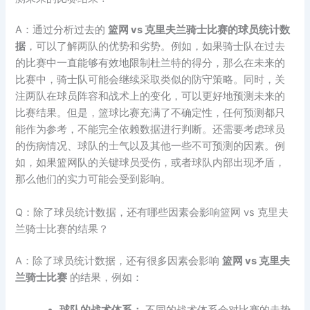
A：通过分析过去的
篮网 vs 克里夫兰骑士比赛的球员统计数
据
，可以了解两队的优势和劣势。例如，如果骑士队在过去
的比赛中一直能够有效地限制杜兰特的得分，那么在未来的
比赛中，骑士队可能会继续采取类似的防守策略。同时，关
注两队在球员阵容和战术上的变化，可以更好地预测未来的
比赛结果。但是，篮球比赛充满了不确定性，任何预测都只
能作为参考，不能完全依赖数据进行判断。还需要考虑球员
的伤病情况、球队的士气以及其他一些不可预测的因素。例
如，如果篮网队的关键球员受伤，或者球队内部出现矛盾，
那么他们的实力可能会受到影响。
Q：除了球员统计数据，还有哪些因素会影响篮网 vs 克里夫
兰骑士比赛的结果？
A：除了球员统计数据，还有很多因素会影响
篮网 vs 克里夫
兰骑士比赛
的结果，例如：