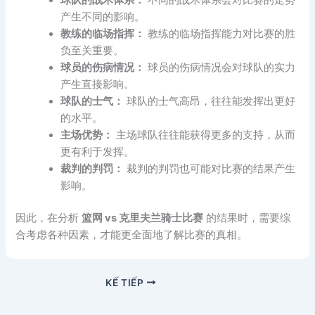
球队的战术体系：
不同的战术体系会对比赛的走势
产生不同的影响。
教练的临场指挥：
教练的临场指挥能力对比赛的胜
负至关重要。
球员的伤病情况：
球员的伤病情况会对球队的实力
产生直接影响。
球队的士气：
球队的士气高昂，往往能发挥出更好
的水平。
主场优势：
主场球队往往能获得更多的支持，从而
更有利于发挥。
裁判的判罚：
裁判的判罚也可能对比赛的结果产生
影响。
因此，在分析
篮网 vs 克里夫兰骑士比赛
的结果时，需要综
合考虑各种因素，才能更全面地了解比赛的真相。
KẾ TIẾP