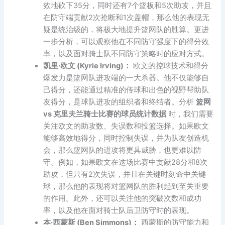
效地砍下35分，同时还有7个篮板和5次助攻，并且
在防守端贡献2次抢断和1次盖帽，那么他的表现无
疑是统治级的，将极大地提升篮网队的胜算。更进
一步分析，可以观察他在不同防守强度下的得分效
率，以及面对骑士队不同防守策略时的应对方式。
凯里·欧文 (Kyrie Irving)：
欧文的控球技术和得分
爆发力是篮网队进攻端的一大杀器。他不仅能够自
己得分，还能通过精准的传球和出色的视野帮助队
友得分，是球队进攻的组织者和终结者。分析
篮网
vs 克里夫兰骑士比赛的球员统计数据
时，我们需要
关注欧文的助攻数、失误数和投篮选择。如果欧文
能够高效地得分，同时控制失误，并为队友创造机
会，那么篮网队的进攻将更具威胁，也更难以防
守。例如，如果欧文在这场比赛中贡献28分和8次
助攻，但只有2次失误，并且在关键时刻命中关键
球，那么他的表现将对篮网队的胜利起到至关重要
的作用。此外，还可以关注他的突破次数和成功
率，以及他在面对骑士队后卫防守时的表现。
本·西蒙斯 (Ben Simmons)：
西蒙斯的防守能力和