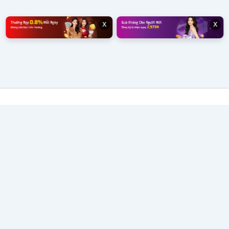
x
x
klive
Giới Hạn Địa Lý Và Điều Khoản Người Dùng
Dịch vụ và các bộ lọc thông số của chúng tôi chỉ cung cấp cho
đối tượng người dùng từ đủ 18 tuổi trở lên, có đầy đủ năng lực
hành vi dân sự pháp định. Hệ thống nghiêm cấm việc truy cập,
sao chép hoặc phát tán thông tin này từ các quốc gia, vùng