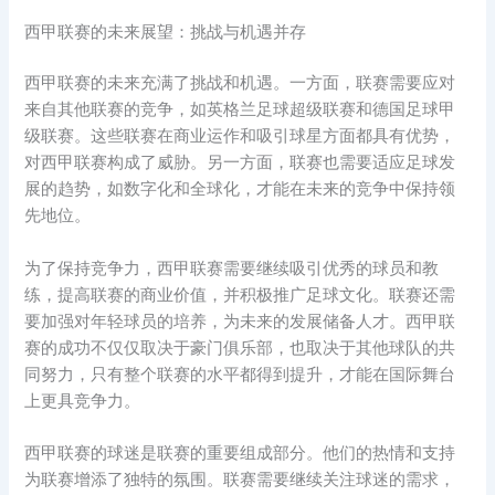
西甲联赛的未来展望：挑战与机遇并存
西甲联赛的未来充满了挑战和机遇。一方面，联赛需要应对
来自其他联赛的竞争，如英格兰足球超级联赛和德国足球甲
级联赛。这些联赛在商业运作和吸引球星方面都具有优势，
对西甲联赛构成了威胁。另一方面，联赛也需要适应足球发
展的趋势，如数字化和全球化，才能在未来的竞争中保持领
先地位。
为了保持竞争力，西甲联赛需要继续吸引优秀的球员和教
练，提高联赛的商业价值，并积极推广足球文化。联赛还需
要加强对年轻球员的培养，为未来的发展储备人才。西甲联
赛的成功不仅仅取决于豪门俱乐部，也取决于其他球队的共
同努力，只有整个联赛的水平都得到提升，才能在国际舞台
上更具竞争力。
西甲联赛的球迷是联赛的重要组成部分。他们的热情和支持
为联赛增添了独特的氛围。联赛需要继续关注球迷的需求，