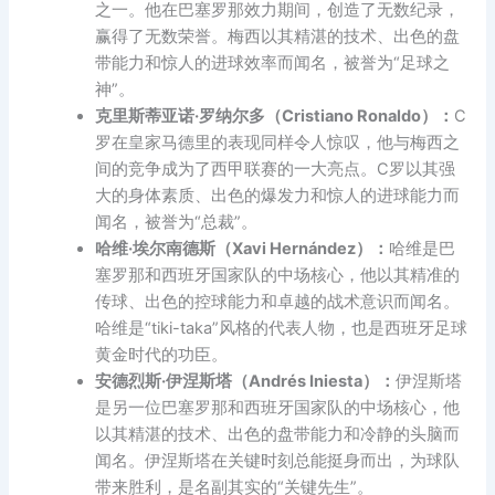
之一。他在巴塞罗那效力期间，创造了无数纪录，
赢得了无数荣誉。梅西以其精湛的技术、出色的盘
带能力和惊人的进球效率而闻名，被誉为“足球之
神”。
克里斯蒂亚诺·罗纳尔多（Cristiano Ronaldo）：
C
罗在皇家马德里的表现同样令人惊叹，他与梅西之
间的竞争成为了西甲联赛的一大亮点。C罗以其强
大的身体素质、出色的爆发力和惊人的进球能力而
闻名，被誉为“总裁”。
哈维·埃尔南德斯（Xavi Hernández）：
哈维是巴
塞罗那和西班牙国家队的中场核心，他以其精准的
传球、出色的控球能力和卓越的战术意识而闻名。
哈维是“tiki-taka”风格的代表人物，也是西班牙足球
黄金时代的功臣。
安德烈斯·伊涅斯塔（Andrés Iniesta）：
伊涅斯塔
是另一位巴塞罗那和西班牙国家队的中场核心，他
以其精湛的技术、出色的盘带能力和冷静的头脑而
闻名。伊涅斯塔在关键时刻总能挺身而出，为球队
带来胜利，是名副其实的“关键先生”。