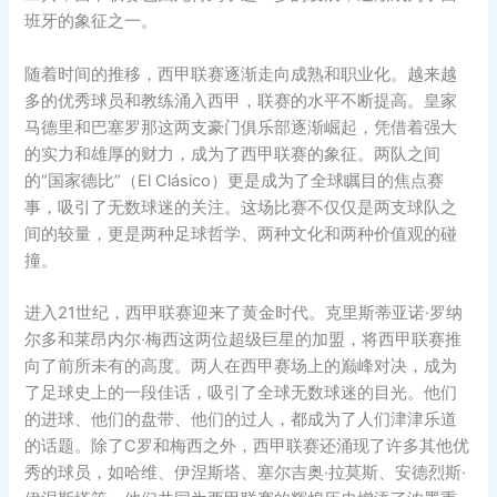
班牙的象征之一。
随着时间的推移，西甲联赛逐渐走向成熟和职业化。越来越
多的优秀球员和教练涌入西甲，联赛的水平不断提高。皇家
马德里和巴塞罗那这两支豪门俱乐部逐渐崛起，凭借着强大
的实力和雄厚的财力，成为了西甲联赛的象征。两队之间
的“国家德比”（El Clásico）更是成为了全球瞩目的焦点赛
事，吸引了无数球迷的关注。这场比赛不仅仅是两支球队之
间的较量，更是两种足球哲学、两种文化和两种价值观的碰
撞。
进入21世纪，西甲联赛迎来了黄金时代。克里斯蒂亚诺·罗纳
尔多和莱昂内尔·梅西这两位超级巨星的加盟，将西甲联赛推
向了前所未有的高度。两人在西甲赛场上的巅峰对决，成为
了足球史上的一段佳话，吸引了全球无数球迷的目光。他们
的进球、他们的盘带、他们的过人，都成为了人们津津乐道
的话题。除了C罗和梅西之外，西甲联赛还涌现了许多其他优
秀的球员，如哈维、伊涅斯塔、塞尔吉奥·拉莫斯、安德烈斯·