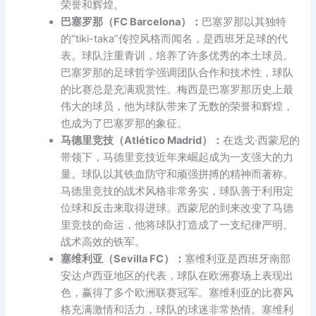
荣誉和辉煌。
巴塞罗那（FC Barcelona）：
巴塞罗那以其独特
的“tiki-taka”传控风格而闻名，是西班牙足球的代
表。球队注重青训，培养了许多优秀的本土球员。
巴塞罗那的足球哲学强调团队合作和技术性，球队
的比赛总是充满观赏性。梅西是巴塞罗那历史上最
伟大的球员，他为球队带来了无数的荣誉和辉煌，
也成为了巴塞罗那的象征。
马德里竞技（Atlético Madrid）：
在迭戈·西蒙尼的
带领下，马德里竞技近年来崛起成为一支强大的力
量。球队以其铁血防守和顽强拼搏的精神而著称。
马德里竞技的战术风格非常务实，球队善于利用定
位球和反击来取得进球。西蒙尼的到来改变了马德
里竞技的命运，他将球队打造成了一支纪律严明、
战术高效的铁军。
塞维利亚（Sevilla FC）：
塞维利亚是西班牙南部
安达卢西亚地区的代表，球队在欧洲赛场上表现出
色，赢得了多个欧洲联赛冠军。塞维利亚的比赛风
格充满激情和活力，球队的球迷非常热情。塞维利