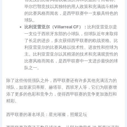
毕尔巴鄂竞技以其独特的用人政策和充满战斗精神
的比赛风格而闻名，是西甲联赛中一支极具特色的
球队。
比利亚雷亚尔（Villarreal CF）：
比利亚雷亚尔是
一支位于西班牙东部的小球队，但球队近年来取得
了长足的进步，多次获得西甲联赛的欧战资格。比
利亚雷亚尔的比赛风格以技术性、进攻性和控球为
主。比利亚雷亚尔以其精湛的技术和充满观赏性的
比赛风格而闻名，是西甲联赛中一支进步最快的球
队之一。
除了这些传统强队之外，西甲联赛还有许多其他充满活力的
球队，如皇家贝蒂斯、赫塔菲、西班牙人等，它们为联赛增
添了更多的色彩和竞争力，使得西甲联赛的竞争更加激烈和
精彩。
西甲联赛的著名球员：星光璀璨，照耀足坛